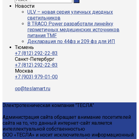
Новости
ULV – новая серия уличных диодных
светильников
В TRACO Power разработали линейку
герметичных медицинских источников
питания TMF
Декларация по 44фз и 209 фз для ИП
Тюмень
+7 (812) 292-22-83
Санкт-Петербург
+7 (812) 292-22-83
Москва
+7 (903) 979-01-00
op@teslamart.ru
Электротехническая компания "ТЕСЛА"
Администрация сайта обращает внимание посетителей
сайта на то, что данный интернет-сайт является
интеллектуальной собственностью
ООО «ТЕСЛА» и носит исключительно информационный