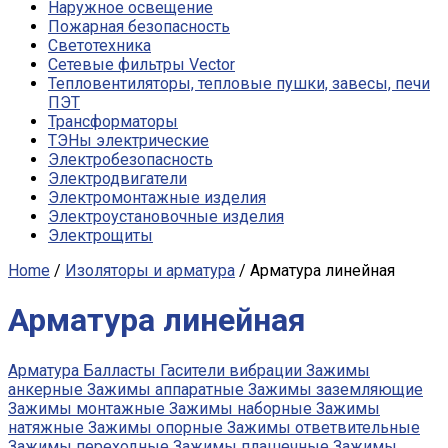
Наружное освещение
Пожарная безопасность
Светотехника
Сетевые фильтры Vector
Тепловентиляторы, тепловые пушки, завесы, печи
ПЭТ
Трансформаторы
ТЭНы электрические
Электробезопасность
Электродвигатели
Электромонтажные изделия
Электроустановочные изделия
Электрощиты
Home
/
Изоляторы и арматура
/ Арматура линейная
Арматура линейная
Арматура
Балласты
Гасители вибрации
Зажимы
анкерные
Зажимы аппаратные
Зажимы заземляющие
Зажимы монтажные
Зажимы наборные
Зажимы
натяжные
Зажимы опорные
Зажимы ответвительные
Зажимы переходные
Зажимы плашечные
Зажимы