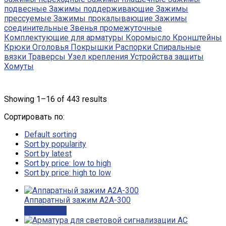
подвесные
Зажимы поддерживающие
Зажимы
прессуемые
Зажимы прокалывающие
Зажимы
соединительные
Звенья промежуточные
Комплектующие для арматуры
Коромысло
Кронштейны
Крюки
Оголовья
Покрышки
Распорки
Спиральные
вязки
Траверсы
Узел крепления
Устройства защиты
Хомуты
Showing 1–16 of 443 results
Сортировать по:
Default sorting
Sort by popularity
Sort by latest
Sort by price: low to high
Sort by price: high to low
Аппаратный зажим А2А-300
Подробнее