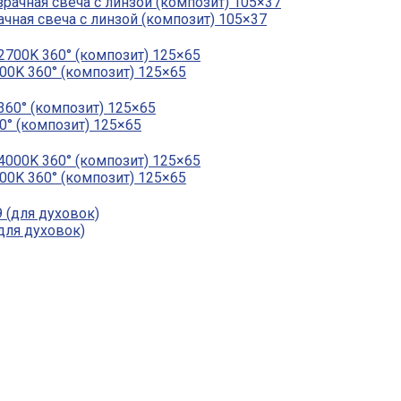
ачная свеча с линзой (композит) 105×37
700K 360° (композит) 125×65
60° (композит) 125×65
000K 360° (композит) 125×65
для духовок)