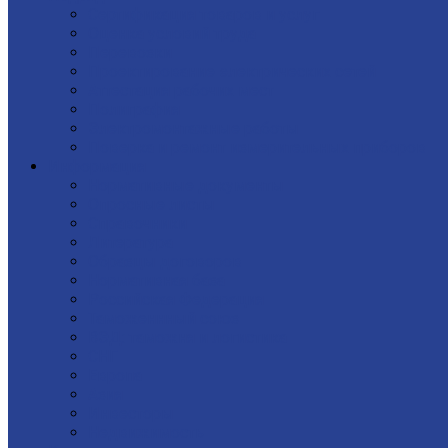
Сертификация товаров и услуг
Оценка условий труда
Перевозки
Проектирование электрических сетей
Аттестация рабочих мест
Полиграфия
Электромонтажные работы
Поверка и ремонт измерительных приборов
Информация
Нормативные документы
Опросные листы
Справочники
Литература
Образцы договоров
Нормативная база
Российская Федерация
Таможеннный союз
ВЭД: таможня и логистика
СНГ
Европа
Азия
Инвесторы
Недвижимость