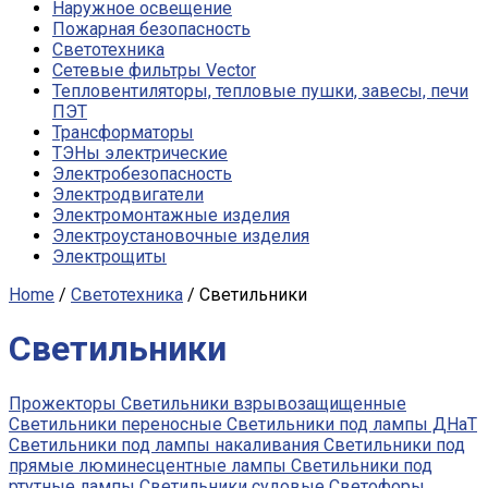
Наружное освещение
Пожарная безопасность
Светотехника
Сетевые фильтры Vector
Тепловентиляторы, тепловые пушки, завесы, печи
ПЭТ
Трансформаторы
ТЭНы электрические
Электробезопасность
Электродвигатели
Электромонтажные изделия
Электроустановочные изделия
Электрощиты
Home
/
Светотехника
/ Светильники
Светильники
Прожекторы
Светильники взрывозащищенные
Светильники переносные
Светильники под лампы ДНаТ
Светильники под лампы накаливания
Светильники под
прямые люминесцентные лампы
Светильники под
ртутные лампы
Светильники судовые
Светофоры