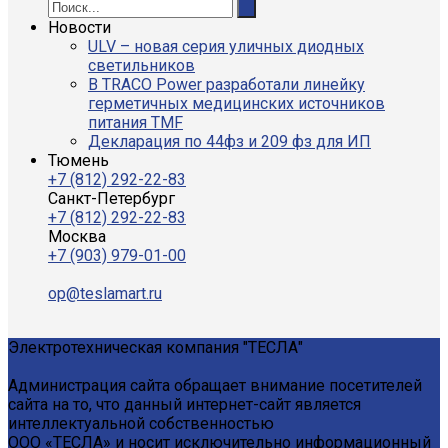
Новости
ULV – новая серия уличных диодных
светильников
В TRACO Power разработали линейку
герметичных медицинских источников
питания TMF
Декларация по 44фз и 209 фз для ИП
Тюмень
+7 (812) 292-22-83
Санкт-Петербург
+7 (812) 292-22-83
Москва
+7 (903) 979-01-00
op@teslamart.ru
Электротехническая компания "ТЕСЛА"
Администрация сайта обращает внимание посетителей
сайта на то, что данный интернет-сайт является
интеллектуальной собственностью
ООО «ТЕСЛА» и носит исключительно информационный